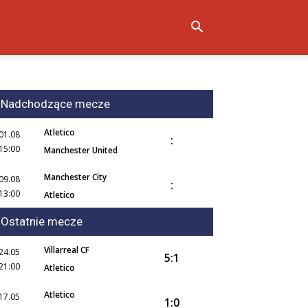
Nadchodzące mecze
Atletico
01.08
:
15:00
Manchester United
Manchester City
09.08
:
13:00
Atletico
Ostatnie mecze
Villarreal CF
24.05
5:1
21:00
Atletico
Atletico
17.05
1:0