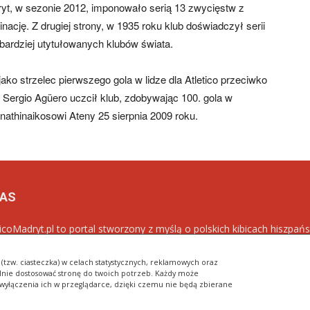
ryt, w sezonie 2012, imponowało serią 13 zwycięstw z
cję. Z drugiej strony, w 1935 roku klub doświadczył serii
bardziej utytułowanych klubów świata.
jako strzelec pierwszego gola w lidze dla Atletico przeciwko
 Sergio Agüero uczcił klub, zdobywając 100. gola w
athinaikosowi Ateny 25 sierpnia 2009 roku.
NAS
ticoMadryt.pl to portal stworzony z myślą o polskich kibicach hiszpańs
ym celem jest popularyzacja klubu w Polsce oraz dostarczanie najn
blancos
.
(tzw. ciasteczka) w celach statystycznych, reklamowych oraz
nie dostosować stronę do twoich potrzeb. Każdy może
wyłączenia ich w przeglądarce, dzięki czemu nie będą zbierane
R