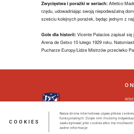
Zwycięstwa i porażki w seriach:
Atletico Mad
rzędu, udowadniając swoją niepodważalną domina
sześciu kolejnych porażek, będąc jednym z naj
Gole dla historii:
Vicente Palacios zapisał się 
Arena de Getxo 10 lutego 1929 roku. Natomiast
Pucharze Europy/Lidze Mistrzów przeciwko Pan
O 
Atle
Nasz
Roji
Nasza strona internetowa używa plików cookies 
funkcjonalnych. Dzięki nim możemy indywidual
COOKIES
zaakceptować pliki cookies albo ma możliwość 
żadne informacje.
© AtleticoMadryt.pl 2023-2025 All Rights Reserved.