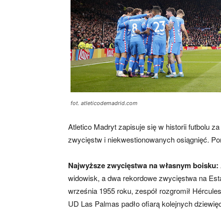
fot. atleticodemadrid.com
Atletico Madryt zapisuje się w historii futbolu
zwycięstw i niekwestionowanych osiągnięć. Pon
Najwyższe zwycięstwa na własnym boisku:
widowisk, a dwa rekordowe zwycięstwa na Estad
września 1955 roku, zespół rozgromił Hércules 
UD Las Palmas padło ofiarą kolejnych dziewięci