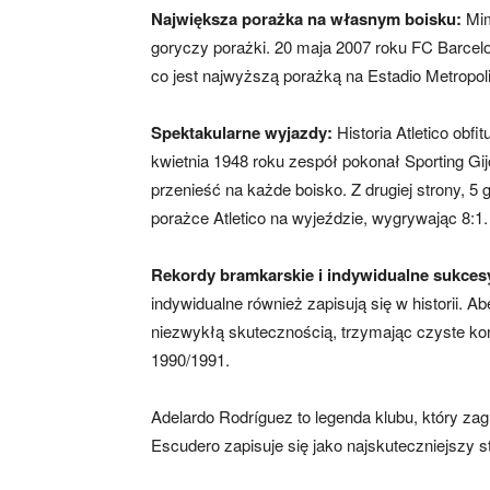
Największa porażka na własnym boisku:
Mim
goryczy porażki. 20 maja 2007 roku FC Barcelo
co jest najwyższą porażką na Estadio Metropoli
Spektakularne wyjazdy:
Historia Atletico obf
kwietnia 1948 roku zespół pokonał Sporting Gij
przenieść na każde boisko. Z drugiej strony, 5
porażce Atletico na wyjeździe, wygrywając 8:1.
Rekordy bramkarskie i indywidualne sukces
indywidualne również zapisują się w historii. A
niezwykłą skutecznością, trzymając czyste ko
1990/1991.
Adelardo Rodríguez to legenda klubu, który zag
Escudero zapisuje się jako najskuteczniejszy str