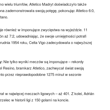
o wielu triumfów, Atletico Madryt doświadczyło także
na zademonstrowała swoją potęgę, pokonując Atletico 6:0,
tano.
ituje również w imponujące zwycięstwa na wyjeździe. 11
ón aż 7:2, udowadniając, że swoje umiejętności potrafi
 grudnia 1954 roku, Celta Vigo zadecydowała o najwyższej
y:
Nie tylko wyniki meczów są imponujące – rekordy
bel Resino, bramkarz Atletico, zachwycał świat swoją
nto przez nieprawdopodobne 1275 minut w sezonie
rał w najwięcej meczach ligowych – aż 401. Z kolei, Adrián
zelec w historii ligi z 150 golami na koncie.