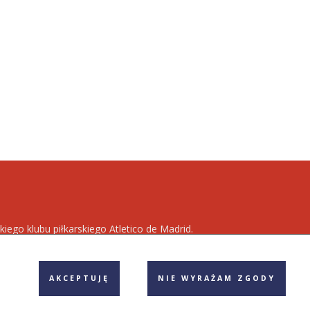
kiego klubu piłkarskiego Atletico de Madrid.
owszych informacji dotyczących zespołu
Los
AKCEPTUJĘ
NIE WYRAŻAM ZGODY
egulamin
Polityka prywatności
Reklama
Kontakt