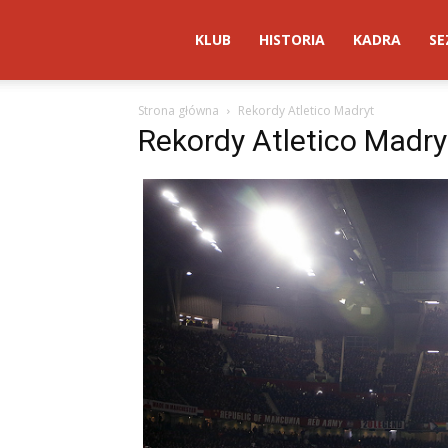
Atletico
KLUB
HISTORIA
KADRA
SE
Strona główna
Rekordy Atletico Madryt
Madryt
Rekordy Atletico Madry
–
AtleticoMadryt.pl