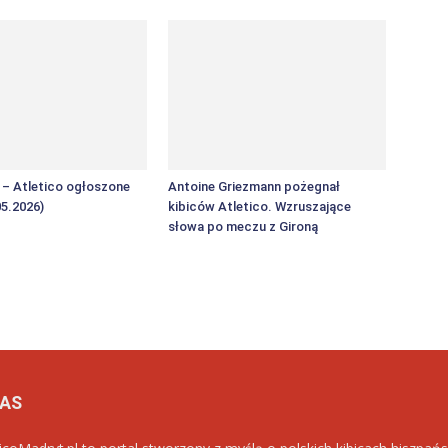
F – Atletico ogłoszone
Antoine Griezmann pożegnał
05.2026)
kibiców Atletico. Wzruszające
słowa po meczu z Gironą
NAS