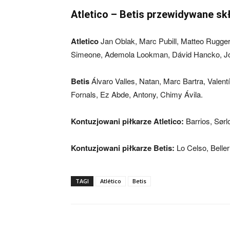
Atletico – Betis przewidywane sk
Atletico
Jan Oblak, Marc Pubill, Matteo Rugger
Simeone, Ademola Lookman, Dávid Hancko, J
Betis
Álvaro Valles, Natan, Marc Bartra, Valent
Fornals, Ez Abde, Antony, Chimy Ávila.
Kontuzjowani piłkarze Atletico:
Barrios, Sørl
Kontuzjowani piłkarze Betis:
Lo Celso, Beller
TAGI
Atlético
Betis