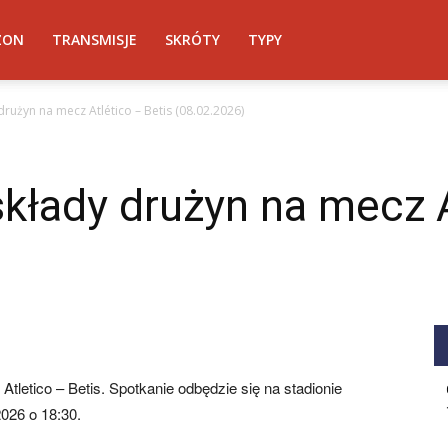
ZON
TRANSMISJE
SKRÓTY
TYPY
rużyn na mecz Atlético – Betis (08.02.2026)
łady drużyn na mecz A
etico – Betis. Spotkanie odbędzie się na stadionie
2026 o 18:30.