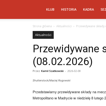
Atletico
KLUB
HISTORIA
KADRA
SE
Strona główna
Aktualności
Przewidywane składy d
Madryt
Aktualności
Przewidywane sk
–
(08.02.2026)
AtleticoMadryt.pl
Przez
Kamil Szatkowski
-
2026-02-08
Shutterstock/Maciej Rogowski
Przedstawiamy przewidywane składy na mecz Atl
Metropolitano w Madrycie w niedzielę 8 lutego 