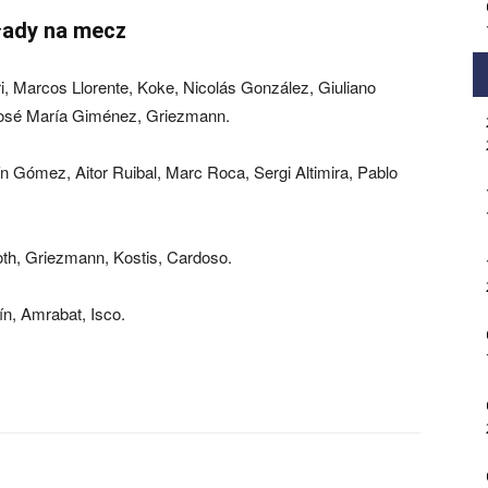
łady na mecz
i, Marcos Llorente, Koke, Nicolás González, Giuliano
osé María Giménez, Griezmann.
ín Gómez, Aitor Ruibal, Marc Roca, Sergi Altimira, Pablo
oth, Griezmann, Kostis, Cardoso.
ín, Amrabat, Isco.