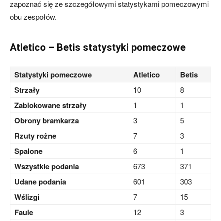
zapoznać się ze szczegółowymi statystykami pomeczowymi
obu zespołów.
Atletico – Betis statystyki pomeczowe
Statystyki pomeczowe
Atletico
Betis
Strzały
10
8
Zablokowane strzały
1
1
Obrony bramkarza
3
5
Rzuty rożne
7
3
Spalone
6
1
Wszystkie podania
673
371
Udane podania
601
303
Wślizgi
7
15
Faule
12
3