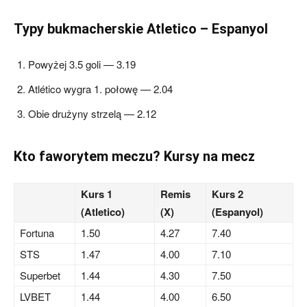
Typy bukmacherskie Atletico – Espanyol
Powyżej 3.5 goli — 3.19
Atlético wygra 1. połowę — 2.04
Obie drużyny strzelą — 2.12
Kto faworytem meczu? Kursy na mecz
Kurs 1
Remis
Kurs 2
(Atletico)
(X)
(Espanyol)
Fortuna
1.50
4.27
7.40
STS
1.47
4.00
7.10
Superbet
1.44
4.30
7.50
LVBET
1.44
4.00
6.50