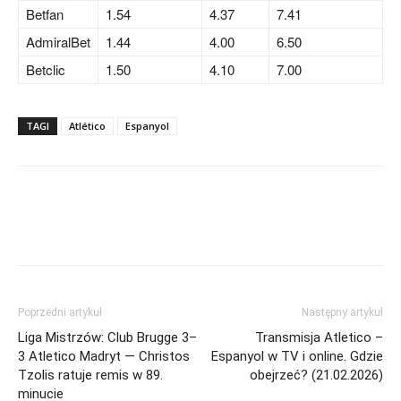
Betfan
1.54
4.37
7.41
AdmiralBet
1.44
4.00
6.50
Betclic
1.50
4.10
7.00
TAGI
Atlético
Espanyol
Poprzedni artykuł
Następny artykuł
Liga Mistrzów: Club Brugge 3–
Transmisja Atletico –
3 Atletico Madryt — Christos
Espanyol w TV i online. Gdzie
Tzolis ratuje remis w 89.
obejrzeć? (21.02.2026)
minucie