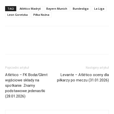
TAGI
Atlético Madryt
Bayern Munich
Bundesliga
La Liga
Leon Goretzka
Piłka Nożna
Poprzedni artykuł
Następny artykuł
Atlético – FK Bodø/Glimt
Levante – Atlético oceny dla
wyjściowe składy na
piłkarzy po meczu (31.01.2026)
spotkanie. Znamy
podstawowe jedenastki
(28.01.2026)