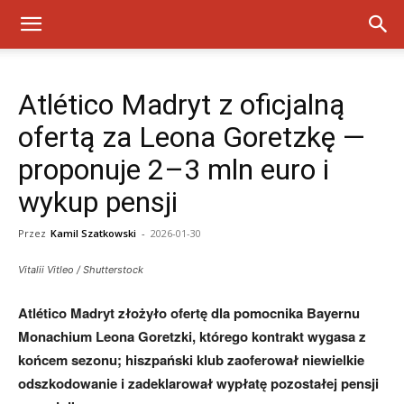
Atlético Madryt z oficjalną
ofertą za Leona Goretzkę —
proponuje 2–3 mln euro i
wykup pensji
Przez
Kamil Szatkowski
-
2026-01-30
Vitalii Vitleo / Shutterstock
Atlético Madryt złożyło ofertę dla pomocnika Bayernu
Monachium Leona Goretzki, którego kontrakt wygasa z
końcem sezonu; hiszpański klub zaoferował niewielkie
odszkodowanie i zadeklarował wypłatę pozostałej pensji