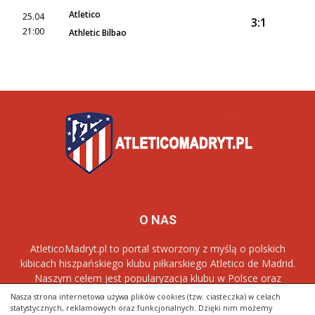
Atletico
25.04
3:1
21:00
Athletic Bilbao
O NAS
AtleticoMadryt.pl to portal stworzony z myślą o polskich
kibicach hiszpańskiego klubu piłkarskiego Atletico de Madrid.
Naszym celem jest popularyzacja klubu w Polsce oraz
dostarczanie najnowszych informacji dotyczących zespołu
Los
Nasza strona internetowa używa plików cookies (tzw. ciasteczka) w celach
Rojiblancos
.
statystycznych, reklamowych oraz funkcjonalnych. Dzięki nim możemy