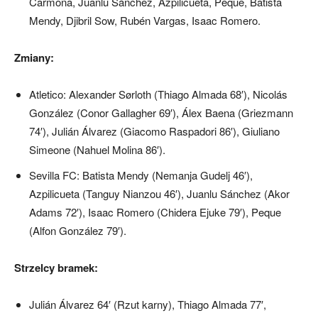
Carmona, Juanlu Sánchez, Azpilicueta, Peque, Batista
Mendy, Djibril Sow, Rubén Vargas, Isaac Romero.
Zmiany:
Atletico: Alexander Sørloth (Thiago Almada 68′), Nicolás
González (Conor Gallagher 69′), Álex Baena (Griezmann
74′), Julián Álvarez (Giacomo Raspadori 86′), Giuliano
Simeone (Nahuel Molina 86′).
Sevilla FC: Batista Mendy (Nemanja Gudelj 46′),
Azpilicueta (Tanguy Nianzou 46′), Juanlu Sánchez (Akor
Adams 72′), Isaac Romero (Chidera Ejuke 79′), Peque
(Alfon González 79′).
Strzelcy bramek:
Julián Álvarez 64′ (Rzut karny), Thiago Almada 77′,