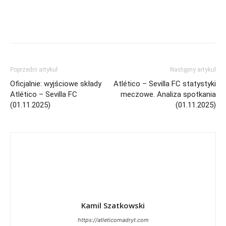
Poprzedni artykuł
Następny artykuł
Oficjalnie: wyjściowe składy
Atlético – Sevilla FC statystyki
Atlético – Sevilla FC
meczowe. Analiza spotkania
(01.11.2025)
(01.11.2025)
Kamil Szatkowski
https://atleticomadryt.com