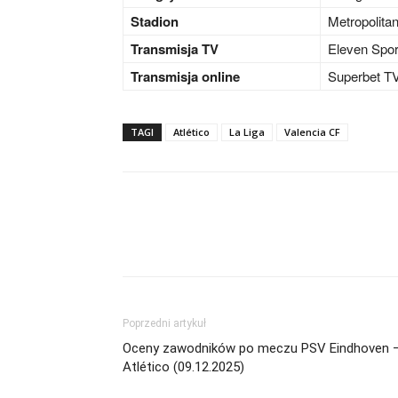
Stadion
Metropolita
Transmisja TV
Eleven Spor
Transmisja online
Superbet TV
TAGI
Atlético
La Liga
Valencia CF
Poprzedni artykuł
Oceny zawodników po meczu PSV Eindhoven 
Atlético (09.12.2025)