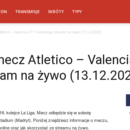
ZON
TRANSMISJE
SKRÓTY
TYPY
letico – Valencia CF? Transmisja, stream na żywo (13.12.2025)
ecz Atletico – Valenc
eam na żywo (13.12.20
16. kolejce La Liga. Mecz odbędzie się w sobotę
Stadium (Madryt). Poniżej znajdziesz informacje o meczu,
 online oraz jak skorzystać ze streamu na żywo.