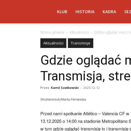
Atletico
KLUB
HISTORIA
KADRA
SE
Strona główna
Aktualności
Gdzie oglądać mecz At
Madryt
Aktualności
Transmisje
Gdzie oglądać m
–
Transmisja, str
AtleticoMadryt.pl
Przez
Kamil Szatkowski
-
2025-12-12
Shutterstock/Marta Fernandez
Przed nami spotkanie Atlético – Valencia CF w 
13.12.2025 o 14:00 na stadionie Metropolitano 
w tym gdzie oglądać transmisję tv i transmisję