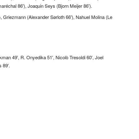
aréchal 86′), Joaquin Seys (Bjorn Meijer 86′).
, Griezmann (Alexander Sørloth 66′), Nahuel Molina (Le
man 49′, R. Onyedika 51′, Nicolò Tresoldi 60′, Joel
 89′.