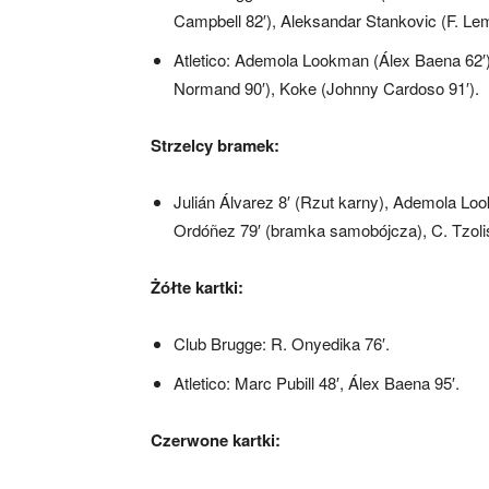
Campbell 82′), Aleksandar Stankovic (F. Lem
Atletico: Ademola Lookman (Álex Baena 62′)
Normand 90′), Koke (Johnny Cardoso 91′).
Strzelcy bramek:
Julián Álvarez 8′ (Rzut karny), Ademola Look
Ordóñez 79′ (bramka samobójcza), C. Tzolis
Żółte kartki:
Club Brugge: R. Onyedika 76′.
Atletico: Marc Pubill 48′, Álex Baena 95′.
Czerwone kartki: