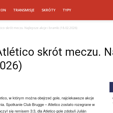
ZON
TRANSMISJE
SKRÓTY
TYPY
tico skrót meczu. Najlepsze akcje i bramki (18.02.2026)
tlético skrót meczu. Na
2026)
tico, w którym można obejrzeć gole, najciekawsze akcje
ia. Spotkanie Club Brugge – Atletico zostało rozegrane w
ył się remisem 3:3, dla Atletico gole zdobyli Julián