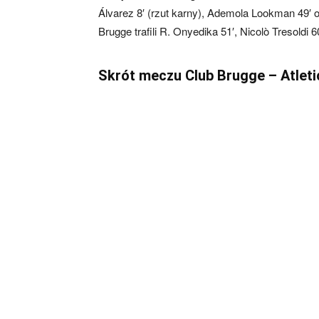
Álvarez 8′ (rzut karny), Ademola Lookman 49′ 
Brugge trafili R. Onyedika 51′, Nicolò Tresoldi 60
Skrót meczu Club Brugge – Atleti