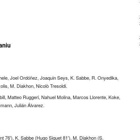
aniu
ele, Joel Ordóñez, Joaquin Seys, K. Sabbe, R. Onyedika,
is, M. Diakhon, Nicolò Tresoldi.
ill, Matteo Ruggeri, Nahuel Molina, Marcos Llorente, Koke,
mann, Julián Álvarez.
t 76′), K. Sabbe (Hugo Siquet 81′), M. Diakhon (S.