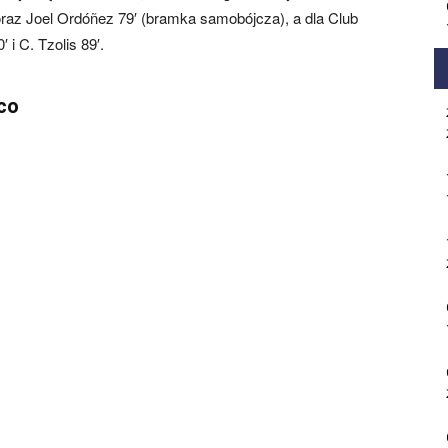
oraz Joel Ordóñez 79′ (bramka samobójcza), a dla Club
′ i C. Tzolis 89′.
co