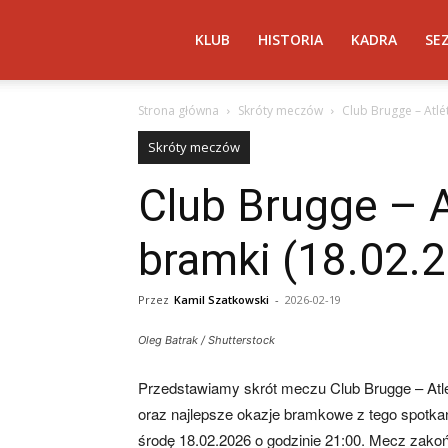
Atletico
KLUB
HISTORIA
KADRA
SE
Strona główna
Skróty meczów
Club Brugge – Atlé
Madryt
Skróty meczów
Club Brugge – A
–
bramki (18.02.
AtleticoMadryt.pl
Przez
Kamil Szatkowski
-
2026-02-19
Oleg Batrak / Shutterstock
Przedstawiamy skrót meczu Club Brugge – Atle
oraz najlepsze okazje bramkowe z tego spotkan
środę 18.02.2026 o godzinie 21:00. Mecz zakończ