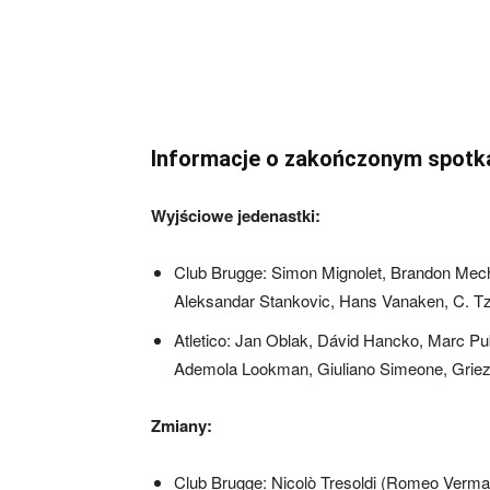
Informacje o zakończonym spotk
Wyjściowe jedenastki:
Club Brugge: Simon Mignolet, Brandon Mech
Aleksandar Stankovic, Hans Vanaken, C. Tzol
Atletico: Jan Oblak, Dávid Hancko, Marc Pub
Ademola Lookman, Giuliano Simeone, Griez
Zmiany:
Club Brugge: Nicolò Tresoldi (Romeo Verman