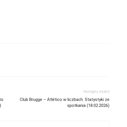
Następny artykuł
to
Club Brugge – Atlético w liczbach. Statystyki ze
)
spotkania (18.02.2026)