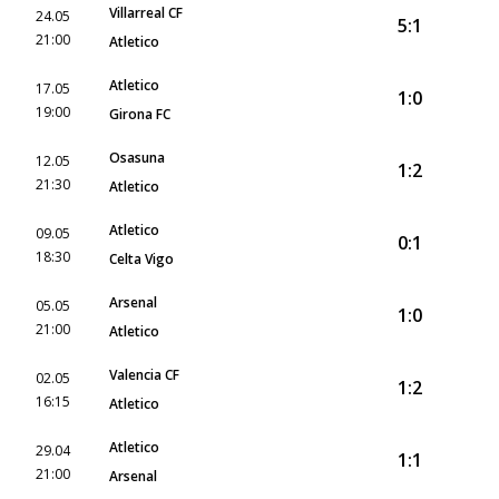
Villarreal CF
24.05
5:1
21:00
Atletico
Atletico
17.05
1:0
19:00
Girona FC
Osasuna
12.05
1:2
21:30
Atletico
Atletico
09.05
0:1
18:30
Celta Vigo
Arsenal
05.05
1:0
21:00
Atletico
Valencia CF
02.05
1:2
16:15
Atletico
Atletico
29.04
1:1
21:00
Arsenal