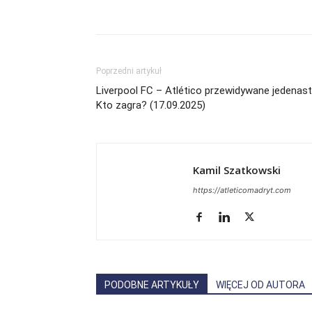
Poprzedni artykuł
Liverpool FC – Atlético przewidywane jedenastk
Kto zagra? (17.09.2025)
Kamil Szatkowski
https://atleticomadryt.com
PODOBNE ARTYKUŁY
WIĘCEJ OD AUTORA