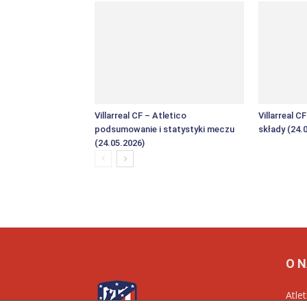
Villarreal CF – Atletico
Villarreal C
podsumowanie i statystyki meczu
składy (24.
(24.05.2026)
O 
Atle