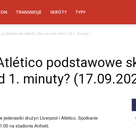
ZON
TRANSMISJE
SKRÓTY
TYPY
o podstawowe składy. Kto zacznie mecz od 1. minuty?...
Atlético podstawowe sk
 1. minuty? (17.09.20
 jedenastki drużyn Liverpool i Atletico. Spotkanie
:00 na stadionie Anfield.