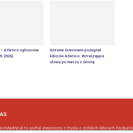
F – Atletico ogłoszone
Antoine Griezmann pożegnał
05.2026)
kibiców Atletico. Wzruszające
słowa po meczu z Gironą
NAS
ticoMadryt.pl to portal stworzony z myślą o polskich kibicach hiszpańs