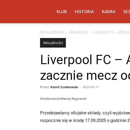
Atletico
KLUB
HISTORIA
KADRA
SE
Strona główna
Aktualności
Liverpool FC – Atlétic
Madryt
Aktualności
Liverpool FC – 
–
zacznie mecz od
AtleticoMadryt.pl
Przez
Kamil Szatkowski
-
2025-09-17
Shutterstock/Maciej Rogowski
Przedstawiamy oficjalne składy, czyli wyjściowe
rozpocznie się w środę 17.09.2025 o godzinie 21