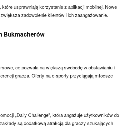
które usprawniają korzystanie z aplikacji mobilnej. Nowe
o zwiększa zadowolenie klientów i ich zaangażowanie.
ych Bukmacherów
ursowe, co pozwala na większą swobodę w obstawianiu i
rencji gracza. Oferty na e-sporty przyciągają młodsze
omocji „Daily Challenge”, która angażuje użytkowników do
e zakłady są dodatkową atrakcją dla graczy szukających