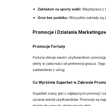
Zakładom na sporty walki:
Współpraca z F
Grze bez podatku:
Wszystkie zakłady są zw
Promocje i Działania Marketing
Promocje Fortuny
Fortuna oferuje swoim użytkownikom promocję 
oferty w zależności od preferencji gracza. Tego
zadowolenie z usług.
Co Wyróżnia Superbet w Zakresie Promo
Superbet znany jest z najlepszych promocji i za
uznanie wśród użytkowników. Promocje są regul
dostęp do nowych, atrakcyjnych ofert.