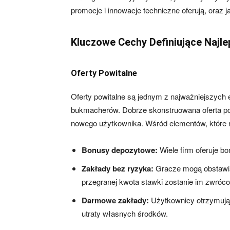
promocje i innowacje techniczne oferują, oraz j
Kluczowe Cechy Definiujące Naj
Oferty Powitalne
Oferty powitalne są jednym z najważniejszych
bukmacherów. Dobrze skonstruowana oferta p
nowego użytkownika. Wśród elementów, które na
Bonusy depozytowe:
Wiele firm oferuje b
Zakłady bez ryzyka:
Gracze mogą obstawia
przegranej kwota stawki zostanie im zwróco
Darmowe zakłady:
Użytkownicy otrzymują
utraty własnych środków.