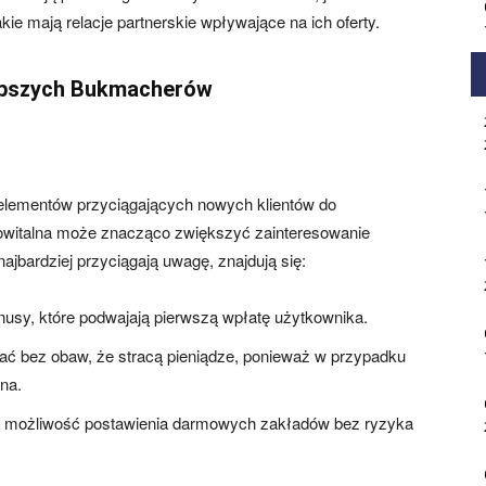
akie mają relacje partnerskie wpływające na ich oferty.
lepszych Bukmacherów
 elementów przyciągających nowych klientów do
owitalna może znacząco zwiększyć zainteresowanie
jbardziej przyciągają uwagę, znajdują się:
onusy, które podwajają pierwszą wpłatę użytkownika.
ć bez obaw, że stracą pieniądze, ponieważ w przypadku
na.
 możliwość postawienia darmowych zakładów bez ryzyka