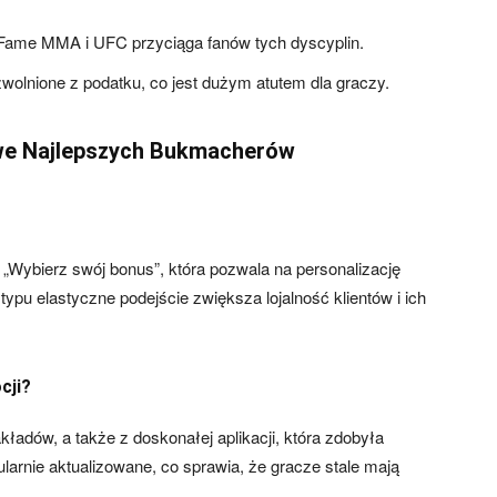
ame MMA i UFC przyciąga fanów tych dyscyplin.
olnione z podatku, co jest dużym atutem dla graczy.
owe Najlepszych Bukmacherów
„Wybierz swój bonus”, która pozwala na personalizację
 typu elastyczne podejście zwiększa lojalność klientów i ich
cji?
kładów, a także z doskonałej aplikacji, która zdobyła
arnie aktualizowane, co sprawia, że gracze stale mają