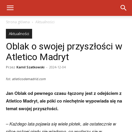
Strona główna
Aktualności
Aktualności
Oblak o swojej przyszłości w
Atletico Madryt
Przez
Kamil Szatkowski
-
2024-12-04
fot. atleticodemadrid.com
Jan Oblak od pewnego czasu łączony jest z odejściem z
Atletico Madryt, ale póki co niechętnie wypowiada się na
temat swojej przyszłości.
– Każdego lata pojawia się wiele plotek, ale ostatecznie w
piłce nożnej nigdy nie wiadomo, co wydarzy się w