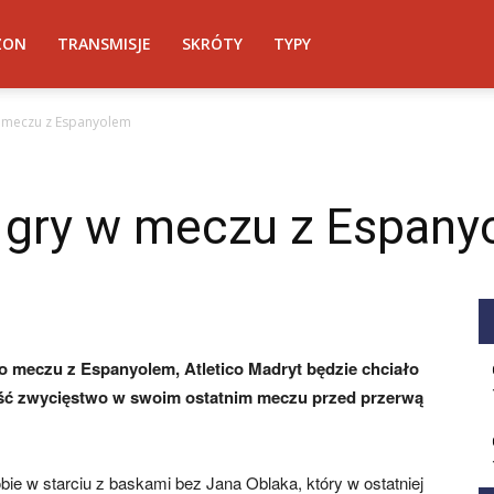
ZON
TRANSMISJE
SKRÓTY
TYPY
 meczu z Espanyolem
 gry w meczu z Espany
meczu z Espanyolem, Atletico Madryt będzie chciało
eść zwycięstwo w swoim ostatnim meczu przed przerwą
bie w starciu z baskami bez Jana Oblaka, który w ostatniej