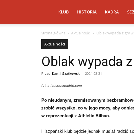
Atletico
KLUB
HISTORIA
KADRA
SE
Strona główna
Aktualności
Oblak wypada z gry w
Madryt
Aktualności
Oblak wypada z
–
Przez
Kamil Szatkowski
-
2024-08-31
AtleticoMadryt.pl
fot. atleticodemadrid.com
Po nieudanym, zremisowanym bezbramkowo 
zrobić wszystko, co w jego mocy, aby odni
w reprezentacji z Athletic Bilbao.
Hiszpański klub będzie jednak musiał radzić so