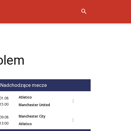
olem
Nadchodzące mecze
Atletico
01.08
:
15:00
Manchester United
Manchester City
09.08
:
13:00
Atletico