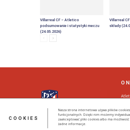
Villarreal CF – Atletico
Villarreal C
podsumowanie i statystyki meczu
składy (24.
(24.05.2026)
O 
Atle
Nasz
Roji
Nasza strona internetowa używa plików cookies 
funkcjonalnych. Dzięki nim możemy indywidua
COOKIES
zaakceptować pliki cookies albo ma możliwość
żadne informacje.
© AtleticoMadryt.pl 2023-2025 All Rights Reserved.