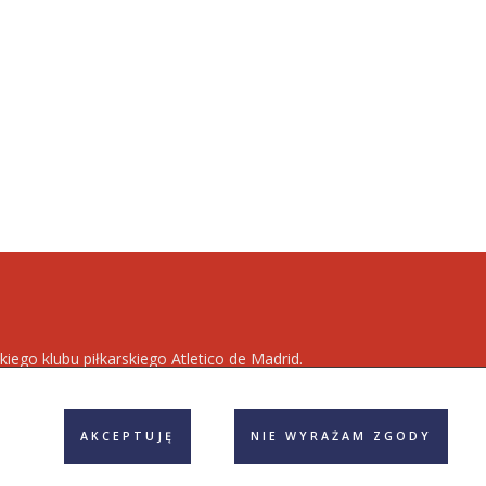
kiego klubu piłkarskiego Atletico de Madrid.
owszych informacji dotyczących zespołu
Los
AKCEPTUJĘ
NIE WYRAŻAM ZGODY
egulamin
Polityka prywatności
Reklama
Kontakt