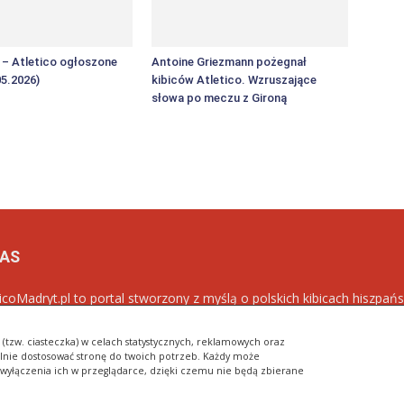
F – Atletico ogłoszone
Antoine Griezmann pożegnał
05.2026)
kibiców Atletico. Wzruszające
słowa po meczu z Gironą
NAS
ticoMadryt.pl to portal stworzony z myślą o polskich kibicach hiszpańs
ym celem jest popularyzacja klubu w Polsce oraz dostarczanie najn
blancos
.
(tzw. ciasteczka) w celach statystycznych, reklamowych oraz
lnie dostosować stronę do twoich potrzeb. Każdy może
 wyłączenia ich w przeglądarce, dzięki czemu nie będą zbierane
R