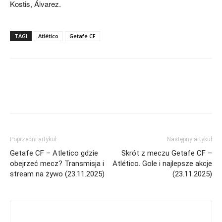
Kostis, Álvarez.
TAGI
Atlético
Getafe CF
Poprzedni artykuł
Następny artykuł
Getafe CF – Atletico gdzie
Skrót z meczu Getafe CF –
obejrzeć mecz? Transmisja i
Atlético. Gole i najlepsze akcje
stream na żywo (23.11.2025)
(23.11.2025)