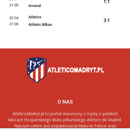
1:1
21:00
Arsenal
Atletico
25.04
3:1
21:00
Athletic Bilbao
O NAS
AtleticoMadryt.pl to portal stworzony z myślą o polskich
kibicach hiszpańskiego klubu piłkarskiego Atletico de Madrid.
Naszym celem jest popularyzacja klubu w Polsce oraz