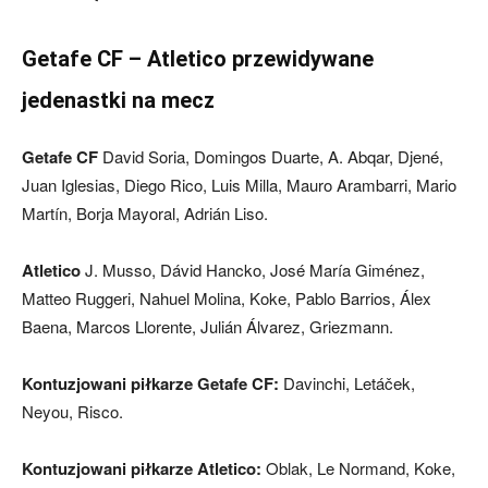
Getafe CF – Atletico przewidywane
jedenastki na mecz
Getafe CF
David Soria, Domingos Duarte, A. Abqar, Djené,
Juan Iglesias, Diego Rico, Luis Milla, Mauro Arambarri, Mario
Martín, Borja Mayoral, Adrián Liso.
Atletico
J. Musso, Dávid Hancko, José María Giménez,
Matteo Ruggeri, Nahuel Molina, Koke, Pablo Barrios, Álex
Baena, Marcos Llorente, Julián Álvarez, Griezmann.
Kontuzjowani piłkarze Getafe CF:
Davinchi, Letáček,
Neyou, Risco.
Kontuzjowani piłkarze Atletico:
Oblak, Le Normand, Koke,