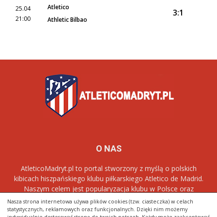
Atletico
25.04
3:1
21:00
Athletic Bilbao
O NAS
AtleticoMadryt.pl to portal stworzony z myślą o polskich
kibicach hiszpańskiego klubu piłkarskiego Atletico de Madrid.
Naszym celem jest popularyzacja klubu w Polsce oraz
dostarczanie najnowszych informacji dotyczących zespołu
Los
Nasza strona internetowa używa plików cookies (tzw. ciasteczka) w celach
Rojiblancos
.
statystycznych, reklamowych oraz funkcjonalnych. Dzięki nim możemy