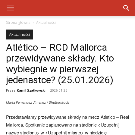
Strona główna
Aktualności
Aktualności
Atlético – RCD Mallorca
przewidywane składy. Kto
wybiegnie w pierwszej
jedenastce? (25.01.2026)
Przez
Kamil Szatkowski
-
2026-01-25
Marta Fernandez Jimenez / Shutterstock
Przedstawiamy przewidywane składy na mecz Atletico – Real
Mallorca. Spotkanie zaplanowano na stadionie <Uzupełnij
nazwę stadionu> w <Uzupełnij miasto> w niedzielę