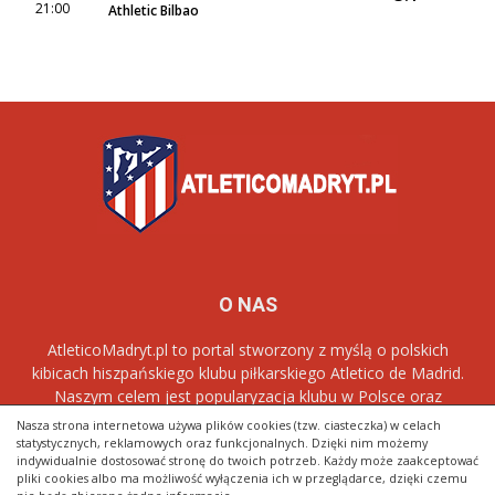
21:00
Athletic Bilbao
O NAS
AtleticoMadryt.pl to portal stworzony z myślą o polskich
kibicach hiszpańskiego klubu piłkarskiego Atletico de Madrid.
Naszym celem jest popularyzacja klubu w Polsce oraz
dostarczanie najnowszych informacji dotyczących zespołu
Los
Nasza strona internetowa używa plików cookies (tzw. ciasteczka) w celach
Rojiblancos
.
statystycznych, reklamowych oraz funkcjonalnych. Dzięki nim możemy
indywidualnie dostosować stronę do twoich potrzeb. Każdy może zaakceptować
pliki cookies albo ma możliwość wyłączenia ich w przeglądarce, dzięki czemu