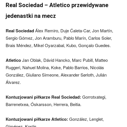
Real Sociedad – Atletico przewidywane
jedenastki na mecz
Real Sociedad
Álex Remiro, Duje Ćaleta-Car, Jon Martín,
Sergio Gómez, Jon Aramburu, Pablo Marín, Carlos Soler,
Brais Méndez, Mikel Oyarzabal, Kubo, Gonçalo Guedes.
Atletico
Jan Oblak, Dávid Hancko, Marc Pubill, Matteo
Ruggeri, Nahuel Molina, Koke, Pablo Barrios, Nicolás
González, Giuliano Simeone, Alexander Sørloth, Julián
Álvarez.
Kontuzjowani piłkarze Real Sociedad:
Gorrotxategi,
Barrenetxea, Óskarsson, Herrera, Beitia.
Kontuzjowani piłkarze Atletico:
González, Lenglet,
Giménez, Kostis.