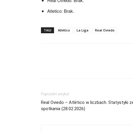
Real Oviedo: Brak.
Atletico: Brak.
TAGI
Atlético
La Liga
Real Oviedo
Poprzedni artykuł
Real Oviedo – Atlético w liczbach. Statystyki z
spotkania (28.02.2026)