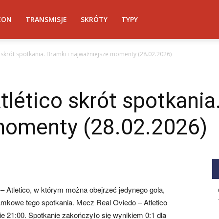
ZON
TRANSMISJE
SKRÓTY
TYPY
o skrót spotkania. Bramki i najważniejsze momenty (28.02.2026)
tlético skrót spotkania.
momenty (28.02.2026)
 Atletico, w którym można obejrzeć jedynego gola,
amkowe tego spotkania. Mecz Real Oviedo – Atletico
ie 21:00. Spotkanie zakończyło się wynikiem 0:1 dla