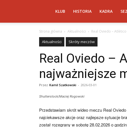
Atletico
KLUB
HISTORIA
KADRA
SE
Strona główna
Aktualności
Real Oviedo – Atlétic
Madryt
Aktualności
Skróty meczów
Real Oviedo – A
–
najważniejsze 
AtleticoMadryt.pl
Przez
Kamil Szatkowski
-
2026-03-01
Shutterstock/Maciej Rogowski
Przedstawiam skrót wideo meczu Real Oviedo –
najciekawsze akcje oraz najlepsze sytuacje br
został rozegrany w sobotę 28.02.2026 o godzin