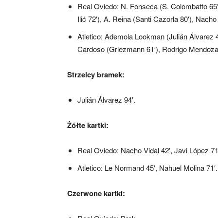
Real Oviedo: N. Fonseca (S. Colombatto 65′
Ilić 72′), A. Reina (Santi Cazorla 80′), Nacho
Atletico: Ademola Lookman (Julián Álvarez 4
Cardoso (Griezmann 61′), Rodrigo Mendoza 
Strzelcy bramek:
Julián Álvarez 94′.
Żółte kartki:
Real Oviedo: Nacho Vidal 42′, Javi López 71
Atletico: Le Normand 45′, Nahuel Molina 71′.
Czerwone kartki: