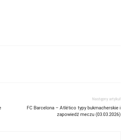
Następny artykuł
e
FC Barcelona – Atlético typy bukmacherskie i
zapowiedź meczu (03.03.2026)