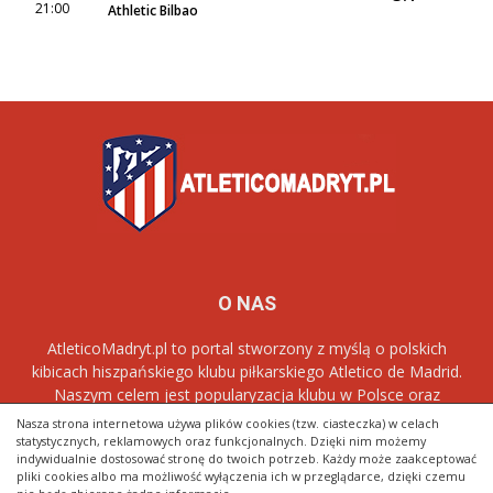
21:00
Athletic Bilbao
O NAS
AtleticoMadryt.pl to portal stworzony z myślą o polskich
kibicach hiszpańskiego klubu piłkarskiego Atletico de Madrid.
Naszym celem jest popularyzacja klubu w Polsce oraz
dostarczanie najnowszych informacji dotyczących zespołu
Los
Nasza strona internetowa używa plików cookies (tzw. ciasteczka) w celach
Rojiblancos
.
statystycznych, reklamowych oraz funkcjonalnych. Dzięki nim możemy
indywidualnie dostosować stronę do twoich potrzeb. Każdy może zaakceptować
pliki cookies albo ma możliwość wyłączenia ich w przeglądarce, dzięki czemu