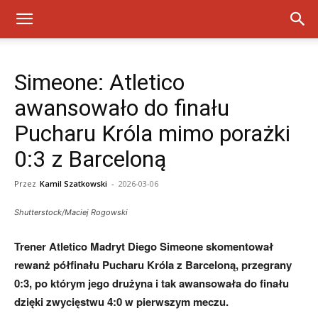
Simeone: Atletico
awansowało do finału
Pucharu Króla mimo porażki
0:3 z Barceloną
Przez
Kamil Szatkowski
-
2026-03-06
Shutterstock/Maciej Rogowski
Trener Atletico Madryt Diego Simeone skomentował
rewanż półfinału Pucharu Króla z Barceloną, przegrany
0:3, po którym jego drużyna i tak awansowała do finału
dzięki zwycięstwu 4:0 w pierwszym meczu.