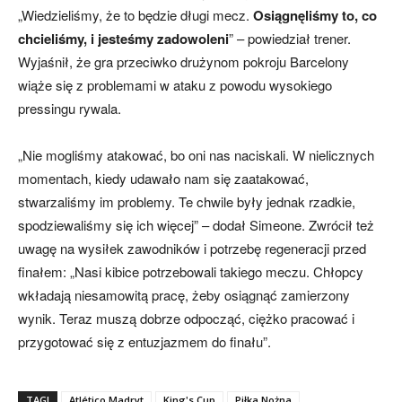
„Wiedzieliśmy, że to będzie długi mecz.
Osiągnęliśmy to, co
chcieliśmy, i jesteśmy zadowoleni
” – powiedział trener.
Wyjaśnił, że gra przeciwko drużynom pokroju Barcelony
wiąże się z problemami w ataku z powodu wysokiego
pressingu rywala.
„Nie mogliśmy atakować, bo oni nas naciskali. W nielicznych
momentach, kiedy udawało nam się zaatakować,
stwarzaliśmy im problemy. Te chwile były jednak rzadkie,
spodziewaliśmy się ich więcej” – dodał Simeone. Zwrócił też
uwagę na wysiłek zawodników i potrzebę regeneracji przed
finałem: „Nasi kibice potrzebowali takiego meczu. Chłopcy
wkładają niesamowitą pracę, żeby osiągnąć zamierzony
wynik. Teraz muszą dobrze odpocząć, ciężko pracować i
przygotować się z entuzjazmem do finału”.
TAGI
Atlético Madryt
King's Cup
Piłka Nożna