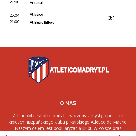
21:00
Arsenal
Atletico
25.04
3:1
21:00
Athletic Bilbao
O NAS
AtleticoMadryt.pl to portal stworzony z myślą o polskich
kibicach hiszpańskiego klubu piłkarskiego Atletico de Madrid.
Naszym celem jest popularyzacja klubu w Polsce oraz
dostarczanie najnowszych informacji dotyczących zespołu
Los