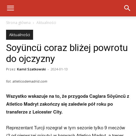
Strona główna
Aktualności
Aktualności
Soyüncü coraz bliżej powrotu
do ojczyzny
Przez
Kamil Szatkowski
-
2024-01-13
fot. atleticodemadrid.com
Wszystko wskazuje na to, że przygoda Caglara Söyüncü z
Atletico Madryt zakończy się zaledwie pół roku po
transferze z Leicester City.
Reprezentant Turcji rozegrał w tym sezonie tylko 9 meczów
(2 od pierwszej minuty) w barwach Atletico Madryt, a trener