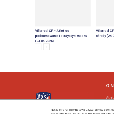
Villarreal CF – Atletico
Villarreal C
podsumowanie i statystyki meczu
składy (24.
(24.05.2026)
O 
Atle
Nasz
Roji
Nasza strona internetowa używa plików cookies 
funkcjonalnych. Dzięki nim możemy indywidua