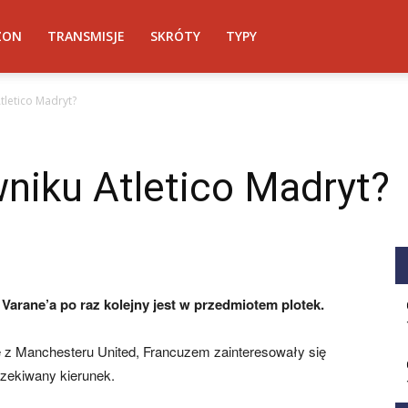
ZON
TRANSMISJE
SKRÓTY
TYPY
tletico Madryt?
niku Atletico Madryt?
Varane’a po raz kolejny jest w przedmiotem plotek.
e z Manchesteru United, Francuzem zainteresowały się
oczekiwany kierunek.