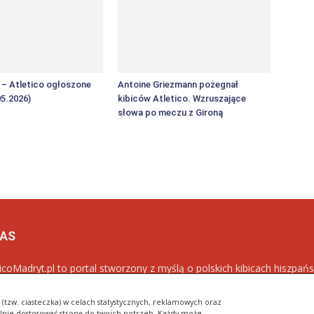
F – Atletico ogłoszone
Antoine Griezmann pożegnał
05.2026)
kibiców Atletico. Wzruszające
słowa po meczu z Gironą
NAS
ticoMadryt.pl to portal stworzony z myślą o polskich kibicach hiszpańs
ym celem jest popularyzacja klubu w Polsce oraz dostarczanie najn
blancos
.
(tzw. ciasteczka) w celach statystycznych, reklamowych oraz
lnie dostosować stronę do twoich potrzeb. Każdy może