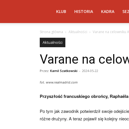
Atletico
KLUB
HISTORIA
KADRA
SE
Strona główna
Aktualności
Varane na celowniku A
Madryt
Aktualności
Varane na celow
–
Przez
Kamil Szatkowski
-
2024-05-22
AtleticoMadryt.pl
fot. www.realmadrid.com
Przyszłość francuskiego obrońcy, Raphaëla 
Po tym jak zawodnik potwierdził swoje odejści
różne drużyny. A teraz pojawił się kolejny nie