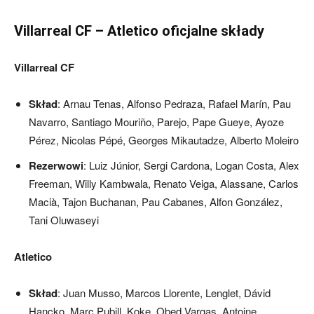
Villarreal CF – Atletico oficjalne składy
Villarreal CF
Skład
: Arnau Tenas, Alfonso Pedraza, Rafael Marín, Pau
Navarro, Santiago Mouriño, Parejo, Pape Gueye, Ayoze
Pérez, Nicolas Pépé, Georges Mikautadze, Alberto Moleiro
Rezerwowi
: Luiz Júnior, Sergi Cardona, Logan Costa, Alex
Freeman, Willy Kambwala, Renato Veiga, Alassane, Carlos
Macià, Tajon Buchanan, Pau Cabanes, Alfon González,
Tani Oluwaseyi
Atletico
Skład
: Juan Musso, Marcos Llorente, Lenglet, Dávid
Hancko, Marc Pubill, Koke, Obed Vargas, Antoine