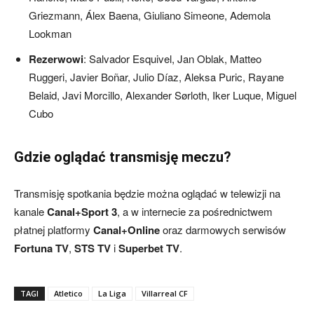
Griezmann, Álex Baena, Giuliano Simeone, Ademola
Lookman
Rezerwowi
: Salvador Esquivel, Jan Oblak, Matteo
Ruggeri, Javier Boñar, Julio Díaz, Aleksa Puric, Rayane
Belaid, Javi Morcillo, Alexander Sørloth, Iker Luque, Miguel
Cubo
Gdzie oglądać transmisję meczu?
Transmisję spotkania będzie można oglądać w telewizji na
kanale
Canal+Sport 3
, a w internecie za pośrednictwem
płatnej platformy
Canal+Online
oraz darmowych serwisów
Fortuna TV
,
STS TV
i
Superbet TV
.
TAGI
Atletico
La Liga
Villarreal CF