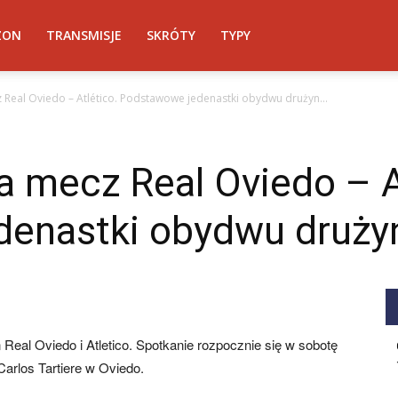
ZON
TRANSMISJE
SKRÓTY
TYPY
Real Oviedo – Atlético. Podstawowe jedenastki obydwu drużyn...
 mecz Real Oviedo – A
enastki obydwu drużyn
Real Oviedo i Atletico. Spotkanie rozpocznie się w sobotę
Carlos Tartiere w Oviedo.