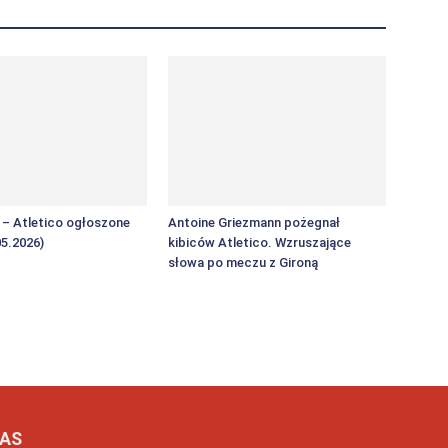
F – Atletico ogłoszone
Antoine Griezmann pożegnał
05.2026)
kibiców Atletico. Wzruszające
słowa po meczu z Gironą
NAS