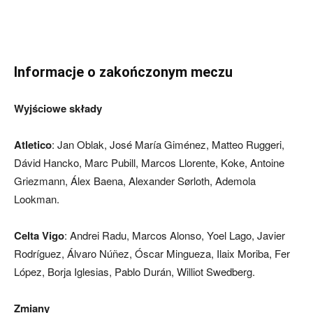
Informacje o zakończonym meczu
Wyjściowe składy
Atletico
: Jan Oblak, José María Giménez, Matteo Ruggeri,
Dávid Hancko, Marc Pubill, Marcos Llorente, Koke, Antoine
Griezmann, Álex Baena, Alexander Sørloth, Ademola
Lookman.
Celta Vigo
: Andrei Radu, Marcos Alonso, Yoel Lago, Javier
Rodríguez, Álvaro Núñez, Óscar Mingueza, Ilaix Moriba, Fer
López, Borja Iglesias, Pablo Durán, Williot Swedberg.
Zmiany