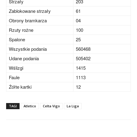
Strzały
20
3
Zablokowane strzały
6
1
Obrony bramkarza
0
4
Rzuty rożne
10
0
Spalone
2
5
Wszystkie podania
560
468
Udane podania
505
402
Wślizgi
14
15
Faule
11
13
Żółte kartki
1
2
TAGI
Atletico
Celta Vigo
La Liga