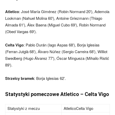
Atletico
: José María Giménez (Robin Normand 20′), Ademola
Lookman (Nahuel Molina 60′), Antoine Griezmann (Thiago
Almada 61′), Álex Baena (Miguel Cubo 69′), Robin Normand
(Obed Vargas 69′).
Celta Vigo
: Pablo Durán (Iago Aspas 68′), Borja Iglesias
(Ferran Jutglà 68′), Álvaro Núñez (Sergio Carreira 68′), Williot
Swedberg (Hugo Álvarez 77′), Óscar Mingueza (Mihailo Ristić
89′).
Strzelcy bramek
: Borja Iglesias 62′.
Statystyki pomeczowe Atletico – Celta Vigo
Statystyki z meczu
Atletico
Celta Vigo