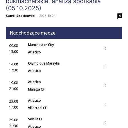
bukmacherskie, analiza spotkania
(05.10.2025)
Kamil Szatkowski
-
2025-10-04
0
Nadchodzące mecze
Manchester City
09.08
:
13:00
Atletico
Olympique Marsylia
14.08
:
17:30
Atletico
Atletico
19.08
:
21:00
Malaga CF
Atletico
23.08
:
17:00
Villarreal CF
Sevilla FC
29.08
:
21:30
Atletico