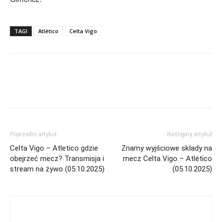
TAGI
Atlético
Celta Vigo
Poprzedni artykuł
Następny artykuł
Celta Vigo – Atletico gdzie
Znamy wyjściowe składy na
obejrzeć mecz? Transmisja i
mecz Celta Vigo – Atlético
stream na żywo (05.10.2025)
(05.10.2025)