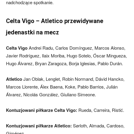
nadchodzące spotkanie.
Celta Vigo – Atletico przewidywane
jedenastki na mecz
Celta Vigo
Andrei Radu, Carlos Domínguez, Marcos Alonso,
Javier Rodríguez, Ilaix Moriba, Hugo Sotelo, Óscar Mingueza,
Hugo Álvarez, Bryan Zaragoza, Borja Iglesias, Pablo Durán.
Atletico
Jan Oblak, Lenglet, Robin Normand, Dávid Hancko,
Marcos Llorente, Álex Baena, Koke, Pablo Barrios, Julián
Álvarez, Nicolás González, Giuliano Simeone.
Kontuzjowani piłkarze Celta Vigo:
Rueda, Carreira, Ristić.
Kontuzjowani piłkarze Atletico:
Sørloth, Almada, Cardoso,
Giménez.