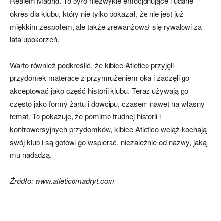
Realem Madrid. To było niezwykle emocjonujące i udane
okres dla klubu, który nie tylko pokazał, że nie jest już
miękkim zespołem, ale także zrewanżował się rywalowi za
lata upokorzeń.
Warto również podkreślić, że kibice Atletico przyjęli
przydomek materace z przymrużeniem oka i zaczęli go
akceptować jako część historii klubu. Teraz używają go
często jako formy żartu i dowcipu, czasem nawet na własny
temat. To pokazuje, że pomimo trudnej historii i
kontrowersyjnych przydomków, kibice Atletico wciąż kochają
swój klub i są gotowi go wspierać, niezależnie od nazwy, jaką
mu nadadzą.
Źródło: www.atleticomadryt.com