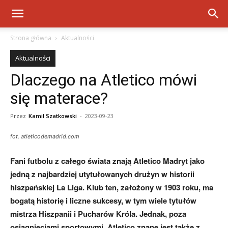
Strona główna
Aktualności
Aktualności
Dlaczego na Atletico mówi
się materace?
Przez
Kamil Szatkowski
-
2023-09-23
fot. atleticodemadrid.com
Fani futbolu z całego świata znają Atletico Madryt jako
jedną z najbardziej utytułowanych drużyn w historii
hiszpańskiej La Liga. Klub ten, założony w 1903 roku, ma
bogatą historię i liczne sukcesy, w tym wiele tytułów
mistrza Hiszpanii i Pucharów Króla. Jednak, poza
osiągnięciami sportowymi, Atletico znane jest także z