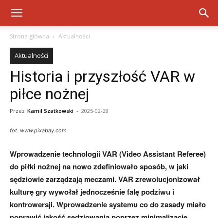
Strona główna
Aktualności
Aktualności
Historia i przyszłość VAR w
piłce nożnej
Przez
Kamil Szatkowski
-
2025-02-28
fot. www.pixabay.com
Wprowadzenie technologii VAR (Video Assistant Referee)
do piłki nożnej na nowo zdefiniowało sposób, w jaki
sędziowie zarządzają meczami. VAR zrewolucjonizował
kulturę gry wywołał jednocześnie falę podziwu i
kontrowersji. Wprowadzenie systemu co do zasady miało
poprawić jakość sędziowania poprzez minimalizację