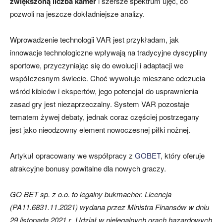
zwiększoną liczba kamer
i szersze spektrum ujęć, co
pozwoli na jeszcze dokładniejsze analizy.
Wprowadzenie technologii VAR jest przykładam, jak
innowacje technologiczne wpływają na tradycyjne dyscypliny
sportowe, przyczyniając się do ewolucji i adaptacji we
współczesnym świecie. Choć wywołuje mieszane odczucia
wśród kibiców i ekspertów, jego potencjał do usprawnienia
zasad gry jest niezaprzeczalny. System VAR pozostaje
tematem żywej debaty, jednak coraz częściej postrzegany
jest jako nieodzowny element nowoczesnej piłki nożnej.
Artykuł opracowany we współpracy z
GOBET
, który oferuje
atrakcyjne bonusy powitalne dla nowych graczy.
GO BET sp. z o.o. to legalny bukmacher. Licencja
(PA11.6831.11.2021) wydana przez Ministra Finansów w dniu
29 listopada 2021 r. Udział w nielegalnych grach hazardowych