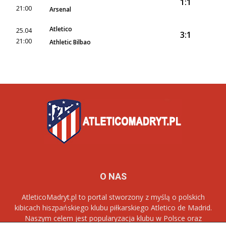
1:1
21:00
Arsenal
Atletico
25.04
3:1
21:00
Athletic Bilbao
O NAS
AtleticoMadryt.pl to portal stworzony z myślą o polskich
kibicach hiszpańskiego klubu piłkarskiego Atletico de Madrid.
Naszym celem jest popularyzacja klubu w Polsce oraz