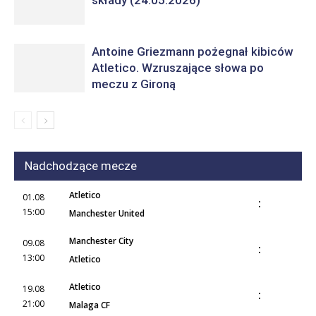
składy (24.05.2026)
Antoine Griezmann pożegnał kibiców
Atletico. Wzruszające słowa po
meczu z Gironą
Nadchodzące mecze
Atletico
01.08
:
15:00
Manchester United
Manchester City
09.08
:
13:00
Atletico
Atletico
19.08
:
21:00
Malaga CF